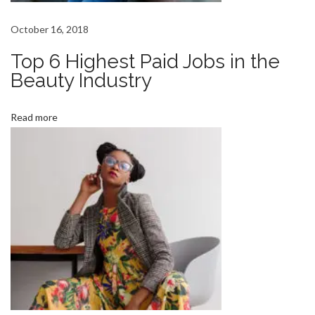
i
v
October 16, 2018
e
Top 6 Highest Paid Jobs in the
d
Beauty Industry
T
o
Read more
M
i
i
n
i
N
O
e
n
x
S
t
a
p
l