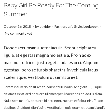
a
n
Baby Girl Be Ready For The Coming
t
t
Summer
i
o
.
.
.
P
S
P
October 16, 2018
by
ctrrider
Fashion
,
Life Style
,
Lookbook
n
o
e
o
No comments yet
s
p
s
t
t
t
Donec accumsan auctor iaculis. Sed suscipit arcu
e
e
e
ligula, at egestas magna molestie a. Proin ac ex
d
m
d
maximus, ultrices justo eget, sodales orci. Aliquam
o
b
i
egestas libero ac turpis pharetra, in vehicula lacus
n
e
n
scelerisque. Vestibulum ut sem laoreet.
r
Lorem ipsum dolor sit amet, consectetur adipiscing elit. Quisque
1
sit amet ex at orci posuere ullamcorper. Maecenas at iaculis diam.
0
Nulla sem mauris, posuere id orci eget, rutrum efficitur nisl. Fusce
,
dapibus tincidunt dignissim. Vestibulum quis quam et quam blandit
2