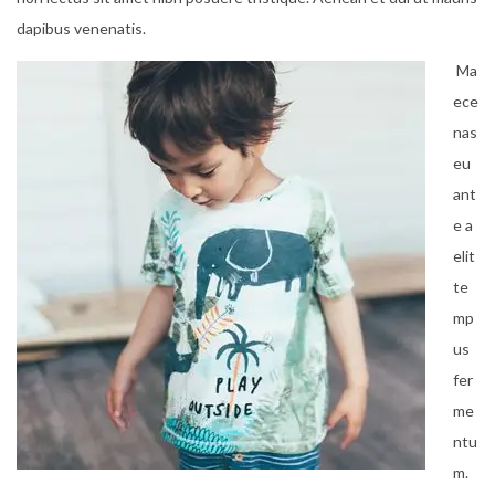
dapibus venenatis.
Ma
ece
nas
eu
ant
e a
elit
te
mp
us
fer
me
ntu
m.