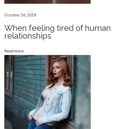
o
k
a
October 16, 2018
b
o
When feeling tired of human
t
o
relationships
k
i
H
Read more
a
o
s
J
n
u
s
t
A
r
r