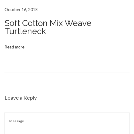
o
v
s
a
October 16, 2018
t
t
Soft Cotton Mix Weave
:
o
Turtleneck
r
e
Read more
F
e
r
r
a
g
Leave a Reply
a
m
o
’