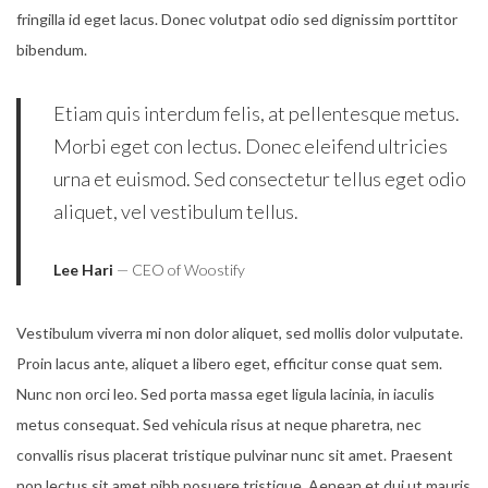
fringilla id eget lacus. Donec volutpat odio sed dignissim porttitor
0
bibendum.
2
1
Etiam quis interdum felis, at pellentesque metus.
Morbi eget con lectus. Donec eleifend ultricies
urna et euismod. Sed consectetur tellus eget odio
aliquet, vel vestibulum tellus.
Lee Hari
— CEO of Woostify
Vestibulum viverra mi non dolor aliquet, sed mollis dolor vulputate.
Proin lacus ante, aliquet a libero eget, efficitur conse quat sem.
Nunc non orci leo. Sed porta massa eget ligula lacinia, in iaculis
metus consequat. Sed vehicula risus at neque pharetra, nec
convallis risus placerat tristique pulvinar nunc sit amet. Praesent
non lectus sit amet nibh posuere tristique. Aenean et dui ut mauris