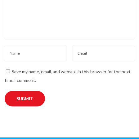
s
N
e
w
C
h
a
p
t
Save my name, email, and website in this browser for the next
e
time I comment.
r